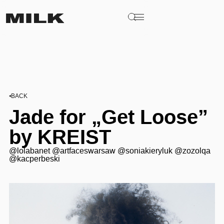
BACK
Jade for „Get Loose”
by KREIST
@lolabanet @artfaceswarsaw @soniakieryluk @zozolqa
@kacperbeski