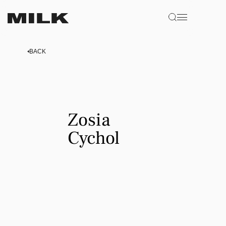
BACK
Zosia
Zosia
Cychol
Cychol